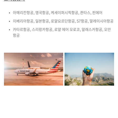
아메리칸항공, 영국항공, 케세이퍼시픽항공, 콴타스, 핀에어
이베리아항공, 일본항공, 로얄요르단항공, S7항공, 말레이시아항공
카타르항공, 스리랑카항공, 로얄 에어 모로코, 알래스카항공, 오만
항공