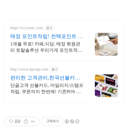
https://ca.yooic.com
광고
매장 포인트적립! 컨택포인트 매
출이 오르는 포인트 마케팅
1개월 무료! 카페,식당, 매장 회원관
리 토탈솔루션 우리가게 포인트적립
과 단골 마케팅을 한번에 해결하세
요!
http://www.kpcasp.com
광고
편리한 고객관리,한국선불카드
매출상승 비결!
단골고객 선불카드, 마일리지/스탬프
적립, 쿠폰까지 한번에! 기존POS 그
대로사용! 스타벅스처럼 선불카드
도입하고 매출을 높이세요!
공감
구독하기