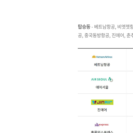
탑승동
- 베트남항공, 비엣젯
공, 중국동방항공, 진에어, 